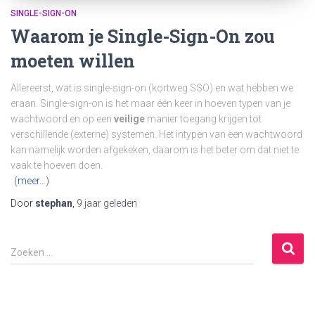
SINGLE-SIGN-ON
Waarom je Single-Sign-On zou
moeten willen
Allereerst, wat is single-sign-on (kortweg SSO) en wat hebben we
eraan. Single-sign-on is het maar één keer in hoeven typen van je
wachtwoord en op een
veilige
manier toegang krijgen tot
verschillende (externe) systemen. Het intypen van een wachtwoord
kan namelijk worden afgekeken, daarom is het beter om dat niet te
vaak te hoeven doen.
(meer…)
Door
stephan
,
9 jaar
geleden
Z
Zoeken …
o
e
k
e