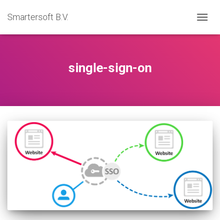
Smartersoft B.V.
TOGG
NAVIG
single-sign-on